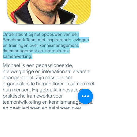
Ondersteunt bij het opbouwen van een
Benchmark Team met inspirerende lezingen
en trainingen over kennismanagement,
timemanagement en interculturele
samenwerking.
Michael is een gepassioneerde,
nieuwsgierige en internationaal ervaren
change agent. Zijn missie is om
organisaties te helpen floreren samen met
hun mensen. Hij gebruikt innovatieve en
praktische frameworks voor
teamontwikkeling en kennismanagement,
en geeft lezingen en trainingen over
leiderschap, management en
persoonlijke productiviteit. Voordat hij
aan zijn solo-ondernemerschap begon,
deed hij waardevolle ervaring op bij