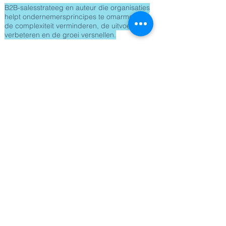
B2B-salesstrateeg en auteur die organisaties
helpt ondernemersprincipes te omarmen die
de complexiteit verminderen, de uitvoering
verbeteren en de groei versnellen.
Zoltan Vardy is een B2B-verkoopstrateeg,
auteur en spreker met 30 jaar ervaring als
senior manager en ondernemer. Hij helpt
bedrijfsleiders om verkoopgerichte groei
en leiderschap opnieuw te overdenken.
Hij realiseerde een omzet van 2 miljard
dollar als Senior Vice President of Global
Sales bij NBC Universal en als regionaal
CEO van ProSiebenSat1 Media in
Midden- en Oost-Europa. Daarnaast heeft
hij meer dan 200 startups in 26 landen
begeleid bij het sneller opschalen met
behulp van The Launch Code, zijn eigen
B2B-verkoopkader.
Zoltan laat zien hoe
ondernemersprincipes de complexiteit