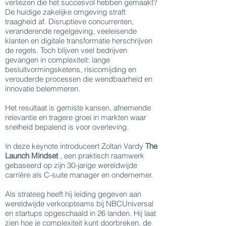
verliezen die het succesvol hebben gemaakt?
De huidige zakelijke omgeving straft
traagheid af. Disruptieve concurrenten,
veranderende regelgeving, veeleisende
klanten en digitale transformatie herschrijven
de regels. Toch blijven veel bedrijven
gevangen in complexiteit: lange
besluitvormingsketens, risicomijding en
verouderde processen die wendbaarheid en
innovatie belemmeren.
Het resultaat is gemiste kansen, afnemende
relevantie en tragere groei in markten waar
snelheid bepalend is voor overleving.
In deze keynote introduceert Zoltan Vardy
The
Launch Mindset
, een praktisch raamwerk
gebaseerd op zijn 30-jarige wereldwijde
carrière als C-suite manager en ondernemer.
Als strateeg heeft hij leiding gegeven aan
wereldwijde verkoopteams bij NBCUniversal
en startups opgeschaald in 26 landen. Hij laat
zien hoe je complexiteit kunt doorbreken, de