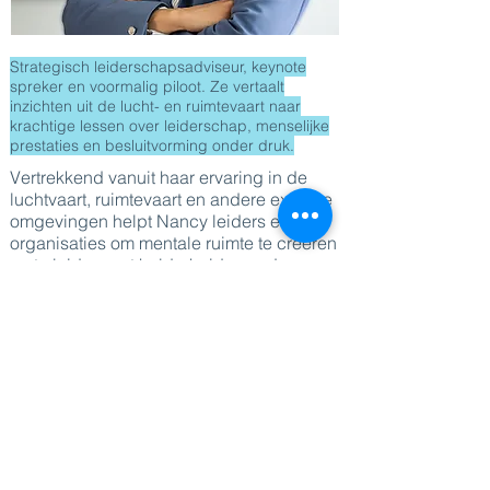
Strategisch leiderschapsadviseur, keynote
spreker en voormalig piloot. Ze vertaalt
inzichten uit de lucht- en ruimtevaart naar
krachtige lessen over leiderschap, menselijke
prestaties en besluitvorming onder druk.
Vertrekkend vanuit haar ervaring in de
luchtvaart, ruimtevaart en andere extreme
omgevingen helpt Nancy leiders en
organisaties om mentale ruimte te creëren
en te leiden met helderheid, moed en een
langetermijnvisie in een steeds
complexere wereld.
Ze behaalde een masterdiploma in de
theoretische natuurkunde en
sterrenkunde, was commercieel piloot-
instructeur, commandant van een Mars-
simulatiemissie in Utah en nam deel aan
de astronautenselecties van de European
Space Agency. In 2018 richtte ze de