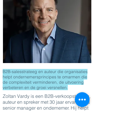
B2B-salesstrateeg en auteur die organisaties
helpt ondernemersprincipes te omarmen die
de complexiteit verminderen, de uitvoering
verbeteren en de groei versnellen.
Zoltan Vardy is een B2B-verkoopstrateeg,
auteur en spreker met 30 jaar ervaring als
senior manager en ondernemer. Hij helpt
bedrijfsleiders om verkoopgerichte groei
en leiderschap opnieuw te overdenken.
Hij realiseerde een omzet van 2 miljard