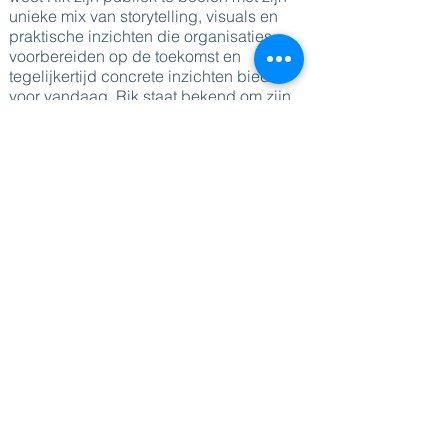
unieke mix van storytelling, visuals en
praktische inzichten die organisaties
voorbereiden op de toekomst en
tegelijkertijd concrete inzichten bieden
voor vandaag. Rik staat bekend om zijn
Belgische humor, authenticiteit en
boeiende presentaties, en is daarnaast
gespecialiseerd in het benutten van de
metaverse, AI en data om bedrijven
toekomstbestendig te maken.
Hij werkt samen met bedrijven om nieuwe
groeimogelijkheden te ontwikkelen,
waarbij hij altijd met frisse ideeën en een
vleugje humor komt.
DIRECT NAAR
Sprekers
Thema's