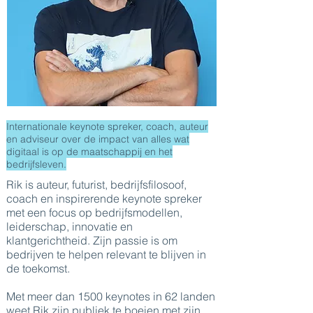
Internationale keynote spreker, coach, auteur
en adviseur over de impact van alles wat
digitaal is op de maatschappij en het
bedrijfsleven.
Rik is auteur, futurist, bedrijfsfilosoof,
coach en inspirerende keynote spreker
met een focus op bedrijfsmodellen,
leiderschap, innovatie en
klantgerichtheid. Zijn passie is om
bedrijven te helpen relevant te blijven in
de toekomst.
Met meer dan 1500 keynotes in 62 landen
weet Rik zijn publiek te boeien met zijn