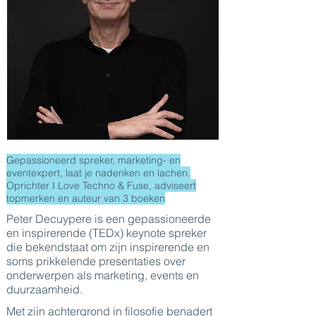
Gepassioneerd spreker, marketing- en
eventexpert, laat je nadenken en lachen.
Oprichter I Love Techno & Fuse, adviseert
topmerken en auteur van 3 boeken
Peter Decuypere is een gepassioneerde
en inspirerende (TEDx) keynote spreker
die bekendstaat om zijn inspirerende en
soms prikkelende presentaties over
onderwerpen als marketing, events en
duurzaamheid.
Met zijn achtergrond in filosofie benadert