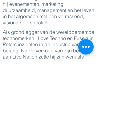
hij evenementen, marketing,
duurzaamheid, management en het leven
in het algemeen met een verrassend,
visionair perspectief.
Als grondlegger van de wereldberoemde
technomerken I Love Techno en Fuse zijn
Peters inzichten in de industrie van groot
belang. Na de verkoop van zijn bedrijf
aan Live Nation zette hij zijn werk als
consultant voort voor prestigieuze klanten
zoals Warmste Week, WeCanDance, de
Vlaamse Overheid en Time Warp.
Peter is de auteur van diverse bestsellers,
waaronder "We Love Events", "Holy Trinity
Events" en "Succes in 7 Mislukkingen".
Deze boeken bieden waardevolle
inzichten uit zijn ondernemerservaring.
Daarnaast is hij docent aan verschillende
hogescholen en schrijft hij prikkelende
opiniestukken voor De Morgen.