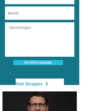
Een offerte aanvragen
Peter Decuypere