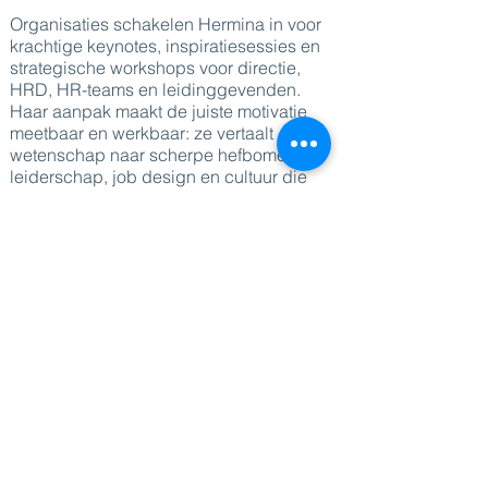
Organisaties schakelen Hermina in voor
krachtige keynotes, inspiratiesessies en
strategische workshops voor directie,
HRD, HR-teams en leidinggevenden.
Haar aanpak maakt de juiste motivatie
meetbaar en werkbaar: ze vertaalt
wetenschap naar scherpe hefbomen in
leiderschap, job design en cultuur die
zichtbaar effect hebben op accountability,
eigenaarschap en performance, en die
organisaties helpen om verzuim, burn-out
en verloop terug te dringen.
Met haar krachtige presence, scherpte en
authenticiteit houdt Hermina haar publiek
moeiteloos vast. Ze brengt geen theorie
om de theorie, maar legt feilloos bloot
waar motivatie weglekt (controle, druk,
onduidelijkheid, frictie) en welke
hefbomen je kan gebruiken om mensen
duurzaam in beweging te brengen. Haar
sessies zijn interactief, met prikkelende