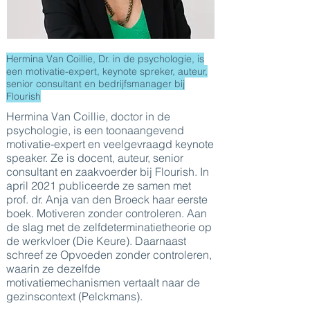
Hermina Van Coillie, Dr. in de psychologie, is
een motivatie-expert, keynote spreker, auteur,
senior consultant en bedrijfsmanager bij
Flourish
Hermina Van Coillie, doctor in de
psychologie, is een toonaangevend
motivatie-expert en veelgevraagd keynote
speaker. Ze is docent, auteur, senior
consultant en zaakvoerder bij Flourish. In
april 2021 publiceerde ze samen met
prof. dr. Anja van den Broeck haar eerste
boek. Motiveren zonder controleren. Aan
de slag met de zelfdeterminatietheorie op
de werkvloer (Die Keure). Daarnaast
schreef ze Opvoeden zonder controleren,
waarin ze dezelfde
motivatiemechanismen vertaalt naar de
gezinscontext (Pelckmans).