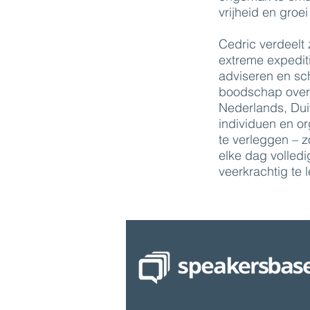
vrijheid en groe
Cedric verdeelt z
extreme expediti
adviseren en schr
boodschap overb
Nederlands, Duit
individuen en o
te verleggen – z
elke dag volledi
veerkrachtig te 