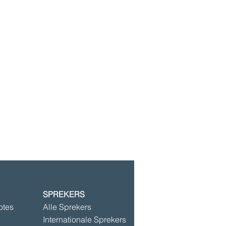
SPREKERS
©2025 door Speakersbase
otes
Alle Sprekers
Internationale Sprekers