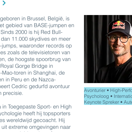
eboren in Brussel, België, is
het gebied van BASE-jumpen en
 Sinds 2000 is hij Red Bull-
r dan 11.000 skydives en meer
-jumps, waaronder records op
ies zoals de televisietoren van
uwen, de hoogste spoorbrug van
Royal Gorge Bridge in
n-Mao-toren in Shanghai, de
en in Peru en de Nazca-
neert Cedric gedurfd avontuur
Avonturier • High-Per
n precisie.
Psycholoog • Internati
Keynote Spreker • Aut
 in Toegepaste Sport- en High
hologie heeft hij topsporters
es wereldwijd gecoacht. Hij
n uit extreme omgevingen naar