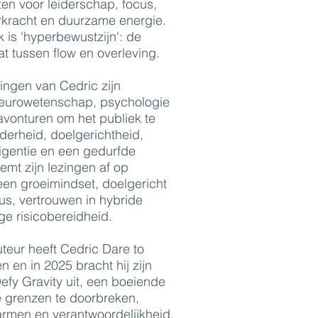
ten voor leiderschap, focus,
rkracht en duurzame energie.
 is 'hyperbewustzijn': de
t tussen flow en overleving.
ingen van Cedric zijn
eurowetenschap, psychologie
avonturen om het publiek te
derheid, doelgerichtheid,
ligentie en een gedurfde
stemt zijn lezingen af op
een groeimindset, doelgericht
us, vertrouwen in hybride
e risicobereidheid.
teur heeft Cedric Dare to
en in 2025 bracht hij zijn
efy Gravity uit, een boeiende
 grenzen te doorbreken,
men en verantwoordelijkheid,