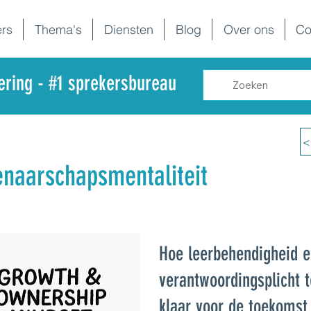
rs
Thema's
Diensten
Blog
Over ons
Co
dering - #1 sprekersbureau
<
enaarschapsmentaliteit
Hoe leerbehendigheid 
verantwoordingsplicht 
klaar voor de toekoms