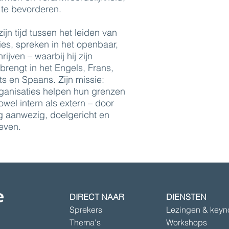
i te bevorderen.
ijn tijd tussen het leiden van
es, spreken in het openbaar,
ijven – waarbij hij zijn
rengt in het Engels, Frans,
s en Spaans. Zijn missie:
rganisaties helpen hun grenzen
owel intern als extern – door
g aanwezig, doelgericht en
leven.
DIRECT NAAR
DIENSTEN
Sprekers
Lezingen & keyn
Thema's
Workshops