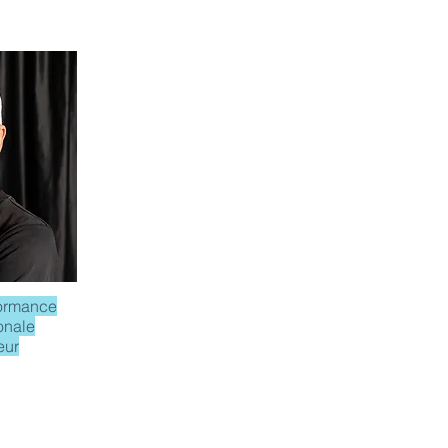
formance
onale
eur