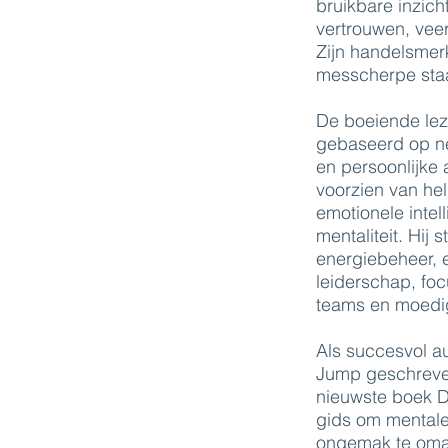
bruikbare inzich
vertrouwen, vee
Zijn handelsmerk
messcherpe staa
De boeiende lez
gebaseerd op n
en persoonlijke 
voorzien van hel
emotionele intel
mentaliteit. Hij 
energiebeheer, 
leiderschap, foc
teams en moedig
Als succesvol au
Jump geschreven 
nieuwste boek D
gids om mentale
ongemak te omar