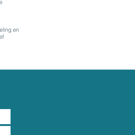
e
eling en
ef