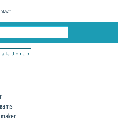
ntact
 alle thema's
en
teams
t maken