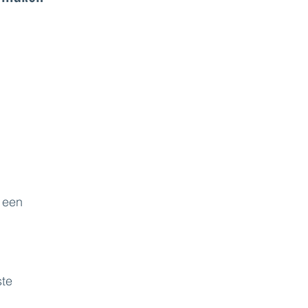
 een
ste