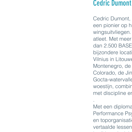
Cedric Dumont
Cedric Dumont, g
een pionier op 
wingsuitvliegen.
atleet. Met mee
dan 2.500 BASE
bijzondere locat
Vilnius in Lito
Montenegro, de 
Colorado, de Ji
Gocta-watervall
woestijn, combi
met discipline e
.
Met een diploma
Performance Psyc
en toporganisati
vertaalde lesse