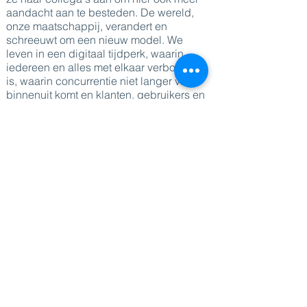
aandacht aan te besteden. De wereld,
onze maatschappij, verandert en
schreeuwt om een nieuw model. We
leven in een digitaal tijdperk, waarin
iedereen en alles met elkaar verbonden
is, waarin concurrentie niet langer van
binnenuit komt en klanten, gebruikers en
burgers aan het roer staan. Data is goud
en delen is het nieuwe hebben. Durf mee
te bouwen aan een nieuwe zakenwereld,
met een evenwicht tussen resultaten op
korte en lange termijn. Maar durf net zo
goed mee te bouwen aan een andere
samenleving door middel van
persoonlijke levenskeuzes – een
samenleving die klaar is voor de
volgende generatie. 'Dare for tomorrow' is
de titel van haar nieuwste boek.
DIRECT NAAR