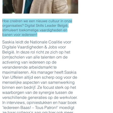
Hoe creëren we een nieuwe cultuur in onze
organisaties? Digital Skills Leader België,
stimuleert toekomstige vaardigheden en
banen voor iedereen!
Saskia leidt de Nationale Coalitie voor
Digitale Vaardigheden & Jobs voor
België. In deze rol richt ze zich op het
(om)scholen van alle talenten om de
activering van iedereen op de
veranderende arbeidsmarkt te
maximaliseren. Als manager heeft Saskia
Van Uffelen altijd een scherp oog voor de
menselijke aspecten van samenwerking
binnen een bedrijf. Ze focust sterk op het
waarborgen van de synergie tussen de
verschillende generaties op de werkvloer.
In interviews, opiniestukken en haar boek
'Iedereen Baas! – Tous Patron!' moedigt
ze haar collega's aan om hier ook meer