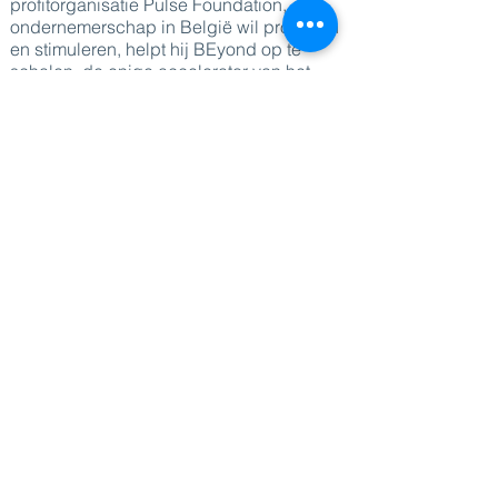
profitorganisatie Pulse Foundation, die
ondernemerschap in België wil promoten
en stimuleren, helpt hij BEyond op te
schalen, de enige accelerator van het
land voor technologische scale-ups.
Robin heeft als missie om de
concurrentiekracht van de Belgische
technologie-, startup- en investerings-
ecosystemen te versterken, maar ook op
pan-Europees niveau als aankomend
bestuurslid van het European Startup
Network.
DIRECT NAAR
Sprekers
Thema's
Diensten
Blog