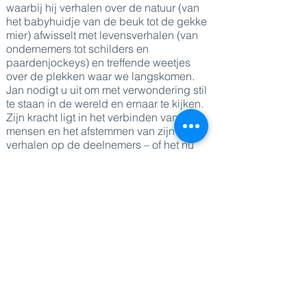
waarbij hij verhalen over de natuur (van
het babyhuidje van de beuk tot de gekke
mier) afwisselt met levensverhalen (van
ondernemers tot schilders en
paardenjockeys) en treffende weetjes
over de plekken waar we langskomen.
Jan nodigt u uit om met verwondering stil
te staan in de wereld en ernaar te kijken.
Zijn kracht ligt in het verbinden van
mensen en het afstemmen van zijn
verhalen op de deelnemers – of het nu
managers, HR of bouwvakkers zijn. Jans
track record is rijk. Hij begon zijn carrière
als rechterhand van een partijvoorzitter en
was vervolgens jarenlang journalist voor
kranten zoals De Tijd, De Standaard en
televisie (Panorama - VRT), waar hij de
Dexia Persprijs voor het beste
journalistieke werk won. In 2011 werd hij
ondernemer en richtte hij het
sprekersbureau Read My Lips op. In 2019
verkocht hij Read My Lips en na een