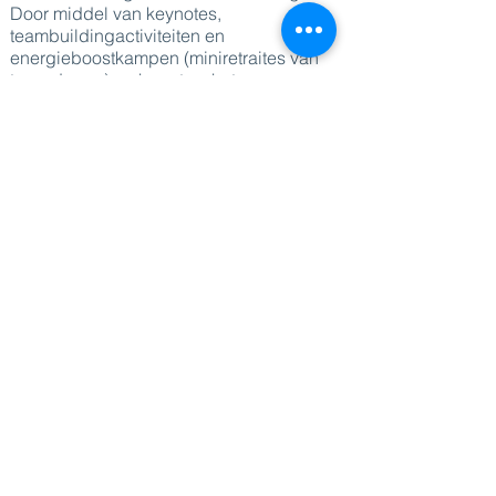
Door middel van keynotes,
teambuildingactiviteiten en
energieboostkampen (miniretraites van
twee dagen) verhoogt ze het
energieniveau van deelnemers op alle
vlakken (via voeding, beweging, slaap en
vooral mindset).
Ze laat zien hoe je een gezonde
levensstijl vol energie kunt creëren. Zoals
altijd doet ze dat op haar eigenzinnige,
energieke manier, met de nodige dosis
humor.
DIRECT NAAR
Sprekers
Thema's
Diensten
Blog