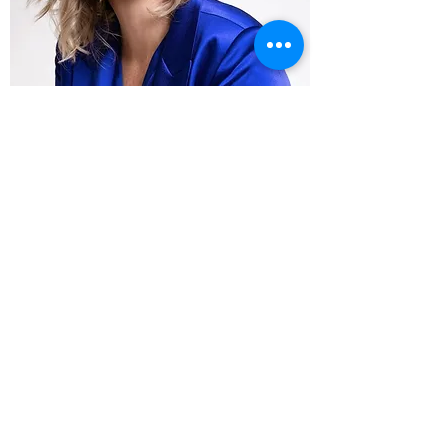
Stressexpert, keynote spreker en auteur met
meer dan 25 jaar ervaring. Ze zet mentale
gezondheid om in strategie en vertaalt
neurowetenschap naar concrete resultaten.
Dr. Elke Van Hoof is doctor in de
psychologische wetenschappen en
gespecialiseerd in stress, leiderschap en
organisatieverandering. Met meer dan 25
jaar ervaring ondersteunt ze leiders en
organisaties bij het bouwen van
veerkrachtige, toekomstbestendige
werkplekken.
Als docent Disability Management, auteur
van internationaal verschenen boeken en