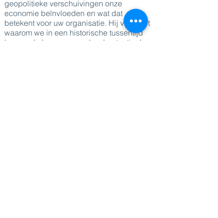
geopolitieke verschuivingen onze
economie beïnvloeden en wat dat
betekent voor uw organisatie. Hij verklaart
waarom we in een historische tussentijd
leven vol chaos maar ook vol potentieel
voor maatschappelijke transformatie. En
hij leert organisaties hoe ze in die chaos
toch strategisch kunnen handelen door
onzekerheid te omarmen.
Deelnemers vertrekken met een nieuwe
blik op onze maatschappelijke chaos,
een andere manier van denken over
onzekerheid een oproep om onze wereld
terug mee vorm te geven.
De toekomst valt niet te voorspellen. Maar
wie leert ermee te werken, heeft een
strategisch voordeel.
Enkel geschikt voor organisaties die de
tussentijd niet willen overleven, maar