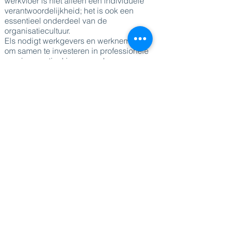
werkvloer is niet alleen een individuele
verantwoordelijkheid; het is ook een
essentieel onderdeel van de
organisatiecultuur.
Els nodigt werkgevers en werknemers uit
om samen te investeren in professionele
groei, essentieel in een snel
veranderende arbeidsmarkt. Met meer
dan 15 jaar ervaring in Learning &
Development biedt ze consultancy,
workshops, keynotes en inspiratiesessies
aan die wetenschappelijke inzichten
combineren met praktische, concrete tips.
Ze is tevens presentatrice van haar eigen
podcast 'Learning Without A Roof' en
auteur van het boek 'Lifelong Learning in
the Workplace'.
DIRECT NAAR
Sprekers