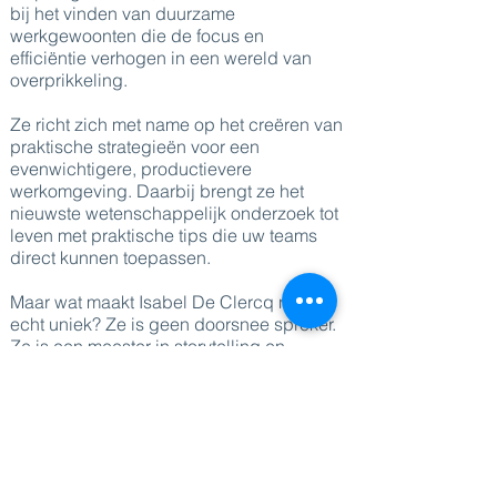
bij het vinden van duurzame
werkgewoonten die de focus en
efficiëntie verhogen in een wereld van
overprikkeling.
Ze richt zich met name op het creëren van
praktische strategieën voor een
evenwichtigere, productievere
werkomgeving. Daarbij brengt ze het
nieuwste wetenschappelijk onderzoek tot
leven met praktische tips die uw teams
direct kunnen toepassen.
Maar wat maakt Isabel De Clercq nou
echt uniek? Ze is geen doorsnee spreker.
Ze is een meester in storytelling en
combineert humor, harde waarheden en
bruikbare inzichten die je publiek lang na
het verlaten van de zaal bijblijven. En
wees niet verbaasd als ze onderweg een
paar gewaagde uitspraken doet, want
laten we eerlijk zijn: