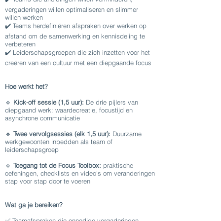
vergaderingen willen optimaliseren en slimmer
willen werken
✔️ Teams herdefiniëren afspraken over werken op
afstand om de samenwerking en kennisdeling te
verbeteren
✔️ Leiderschapsgroepen die zich inzetten voor het
creëren van een cultuur met een diepgaande focus
Hoe werkt het?
🔹
Kick-off sessie (1,5 uur):
De drie pijlers van
diepgaand werk: waardecreatie, focustijd en
asynchrone communicatie
🔹
Twee vervolgsessies (elk 1,5 uur):
Duurzame
werkgewoonten inbedden als team of
leiderschapsgroep
🔹
Toegang tot de Focus Toolbox:
praktische
oefeningen, checklists en video's om veranderingen
stap voor stap door te voeren
Wat ga je bereiken?
✅ Teamafspraken die onnodige vergaderingen