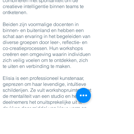
combineren met spontaniteit om de
creatieve intelligentie binnen teams te
ontketenen.
Beiden zijn voormalige docenten in
binnen- en buitenland en hebben een
schat aan ervaring in het begeleiden van
diverse groepen door leer-, reflectie- en
co-creatieprocessen. Hun workshops
creëren een omgeving waarin individuen
zich veilig voelen om te ontdekken, zich
te uiten en verbinding te maken.
Elisia is een professioneel kunstenaar,
geprezen om haar levendige, intuïtieve
schilderijen. Ze vult workshopruimtes met
de mentaliteit van een studio en helpt
deelnemers het onuitsprekelijke uit te
drukken door middel van kleur, vorm en
emotie.
Sacha, opgegroeid in de wereld van
teamsporten, heeft een diepgaand begrip
van groepsdynamiek,