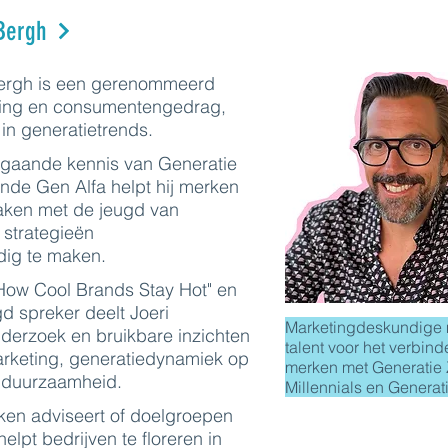
Bergh
Bergh is een gerenommeerd
ting en consumentengedrag,
in generatietrends.
epgaande kennis van Generatie
de Gen Alfa helpt hij merken
aken met de jeugd van
strategieën
dig te maken.
"How Cool Brands Stay Hot" en
d spreker deelt Joeri
Marketingdeskundige 
erzoek en bruikbare inzichten
talent voor het verbin
rketing, generatiedynamiek op
merken met Generatie 
 duurzaamheid.
Millennials en Generati
rken adviseert of doelgroepen
 helpt bedrijven te floreren in