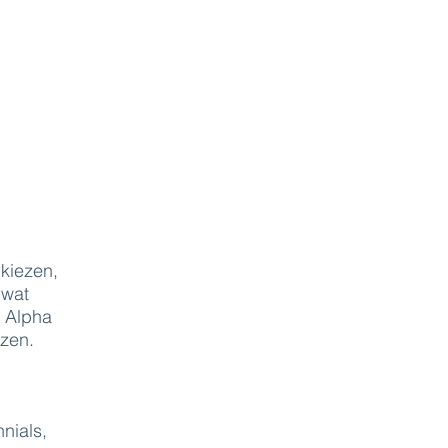
kiezen,
 wat
n Alpha
ezen.
nials,