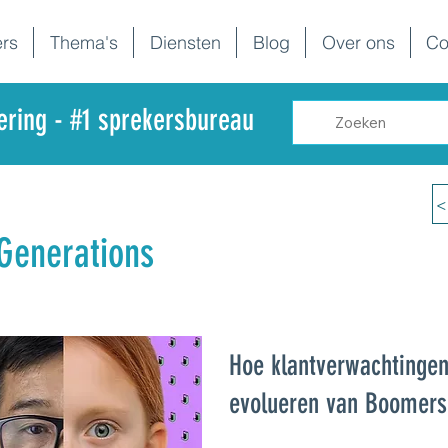
rs
Thema's
Diensten
Blog
Over ons
Co
dering - #1 sprekersbureau
<
 Generations
Hoe klantverwachtinge
evolueren van Boomers 