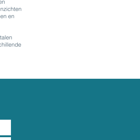
en
inzichten
len en
talen
chillende