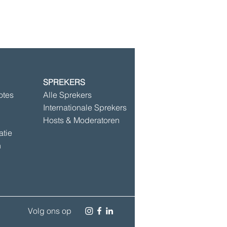
SPREKERS
©2025 door Speakersbase
otes
Alle Sprekers
Internationale Sprekers
Hosts & Moderatoren
atie
n
Volg ons op