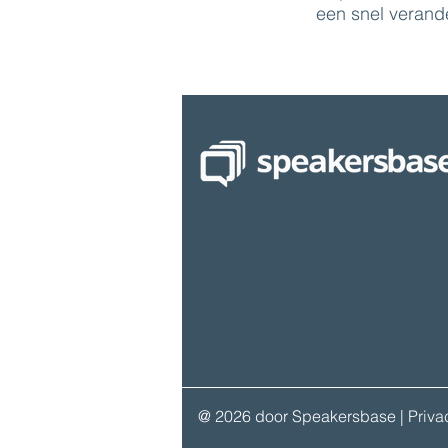
een snel verand
@ 2026 door Speakersbase
| Priv