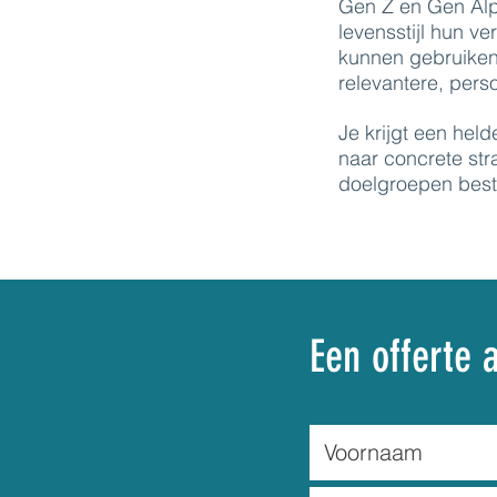
Gen Z en Gen Alph
levensstijl hun v
kunnen gebruiken 
relevantere, perso
Je krijgt een hel
naar concrete str
doelgroepen besta
Een offerte 