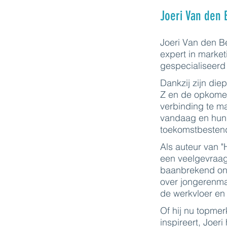
Joeri Van den 
Joeri Van den 
expert in marke
gespecialiseerd 
Dankzij zijn di
Z en de opkomen
verbinding te m
vandaag en hun 
toekomstbesten
Als auteur van 
een veelgevraag
baanbrekend ond
over jongerenma
de werkvloer en
Of hij nu topme
inspireert, Joeri