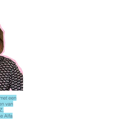
met een
den van
Z,
e Alfa