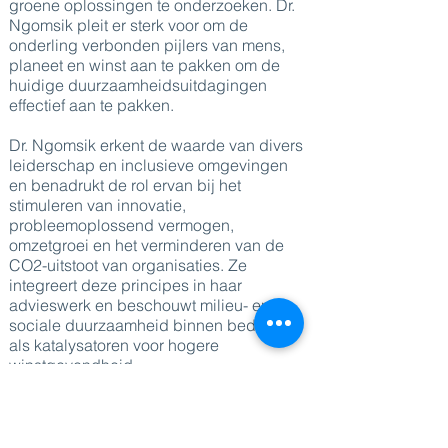
groene oplossingen te onderzoeken. Dr.
Ngomsik pleit er sterk voor om de
onderling verbonden pijlers van mens,
planeet en winst aan te pakken om de
huidige duurzaamheidsuitdagingen
effectief aan te pakken.
Dr. Ngomsik erkent de waarde van divers
leiderschap en inclusieve omgevingen
en benadrukt de rol ervan bij het
stimuleren van innovatie,
probleemoplossend vermogen,
omzetgroei en het verminderen van de
CO2-uitstoot van organisaties. Ze
integreert deze principes in haar
advieswerk en beschouwt milieu- en
sociale duurzaamheid binnen bedrijven
als katalysatoren voor hogere
winstgevendheid.
De expertise van Dr. Ngomsik reikt verder
dan het ontwikkelen van strategieën voor
emissiereductie; ze promoot actief de