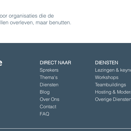
oor organisaties die de
willen overleven, maar benutten.
DIRECT NAAR
DIENSTEN
Sprekers
Lezingen & keyn
Thema's
Workshops
Diensten
Teambuildings
Blog
Hosting & Moder
Over Ons
Overige Dienste
Contact
FAQ