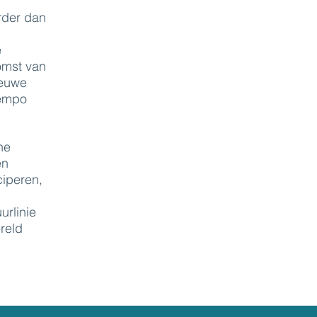
rder dan
e
omst van
ieuwe
tempo
he
en
ciperen,
urlinie
reld