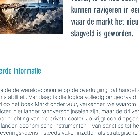
kunnen navigeren in ee
waar de markt het nie
slagveld is geworden.
erde informatie
aide de wereldeconomie op de overtuiging dat handel 
n stabiliteit. Vandaag is die logica volledig omgedraaid.
d op het boek Markt onder vuur, verkennen we waarom
icten niet langer randverschijnselen zijn, maar de drijv
erinrichting van de private sector. Je krijgt een diepga
m landen economische instrumenten—van sancties tot he
leveringsketens—steeds vaker inzetten als strategisch