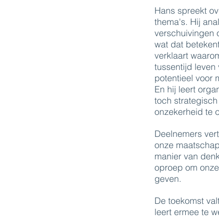
Hans spreekt ov
thema's. Hij ana
verschuivingen
wat dat betekent
verklaart waarom
tussentijd leven
potentieel voor 
En hij leert orga
toch strategisc
onzekerheid te
Deelnemers vert
onze maatschapp
manier van denk
oproep om onze 
geven.
De toekomst valt
leert ermee te w