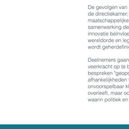
De gevolgen van 
de directiekamer
maatschappelijke
samenwerking de c
innovatie beïnvlo
wereldorde en leg
wordt geherdefini
Deelnemers gaan 
veerkracht op te
bespreken "geopol
afhankelijkheden 
onvoorspelbaar kli
overleeft, maar o
waarin politiek e