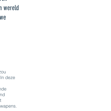
n wereld
uwe
zou
 In deze
ende
and
t
e wapens.