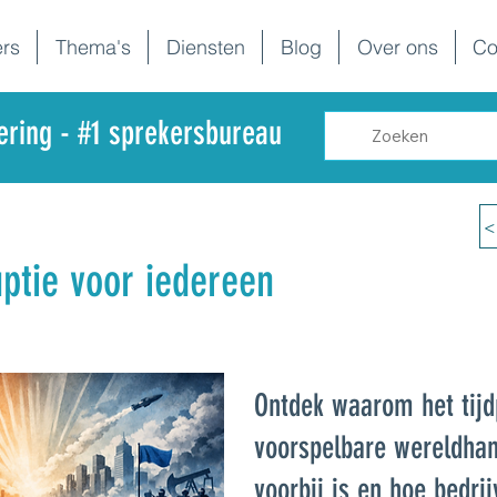
rs
Thema's
Diensten
Blog
Over ons
Co
dering - #1 sprekersbureau
<
uptie voor iedereen
Ontdek waarom het tijd
voorspelbare wereldha
voorbij is en hoe bedri