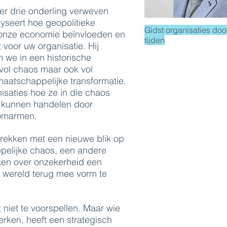
er drie onderling verweven
lyseert hoe geopolitieke
Gidst organisaties doo
 onze economie beïnvloeden en
tijden
 voor uw organisatie. Hij
 we in een historische
 vol chaos maar ook vol
maatschappelijke transformatie.
nisaties hoe ze in die chaos
h kunnen handelen door
 omarmen.
rekken met een nieuwe blik op
elijke chaos, een andere
en over onzekerheid een
wereld terug mee vorm te
 niet te voorspellen. Maar wie
erken, heeft een strategisch