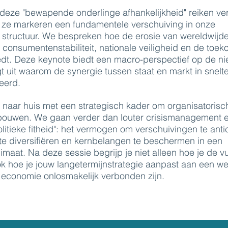
deze "bewapende onderlinge afhankelijkheid" reiken ve
; ze markeren een fundamentele verschuiving in onze
 structuur. We bespreken hoe de erosie van wereldwijd
onsumentenstabiliteit, nationale veiligheid en de toek
edt. Deze keynote biedt een macro-perspectief op de n
t uit waarom de synergie tussen staat en markt in snel
eerd.
naar huis met een strategisch kader om organisatorisc
 bouwen. We gaan verder dan louter crisismanagement 
itieke fitheid": het vermogen om verschuivingen te anti
te diversifiëren en kernbelangen te beschermen in een
maat. Na deze sessie begrijp je niet alleen hoe je de vu
ok hoe je jouw langetermijnstrategie aanpast aan een we
n economie onlosmakelijk verbonden zijn.