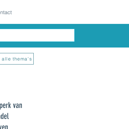
ntact
 alle thema's
perk van
ndel
jven