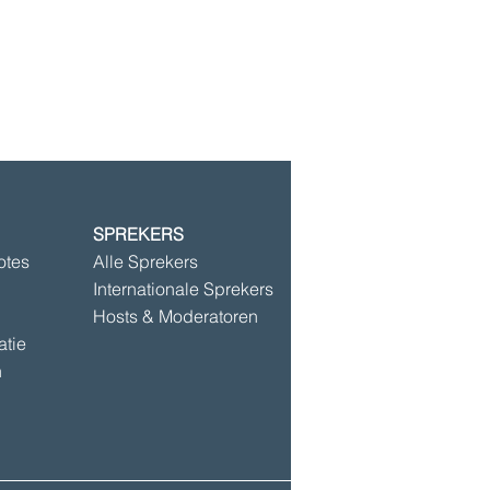
SPREKERS
©2025 door Speakersbase
otes
Alle Sprekers
Internationale Sprekers
Hosts & Moderatoren
atie
n