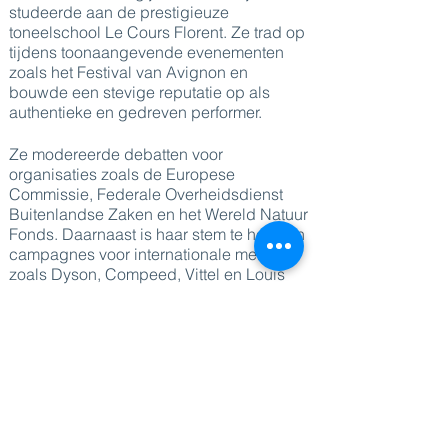
studeerde aan de prestigieuze
toneelschool Le Cours Florent. Ze trad op
tijdens toonaangevende evenementen
zoals het Festival van Avignon en
bouwde een stevige reputatie op als
authentieke en gedreven performer.
Ze modereerde debatten voor
organisaties zoals de Europese
Commissie, Federale Overheidsdienst
Buitenlandse Zaken en het Wereld Natuur
Fonds. Daarnaast is haar stem te horen in
campagnes voor internationale merken
zoals Dyson, Compeed, Vittel en Louis
Vuitton op televisie, radio en online.
Geraldine werkt mee aan uiteenlopende
multimediaprojecten, presenteert events
en podcasts. Ze staat bekend om haar
heldere vertelstijl en vakmanschap. Sinds
2020 is ze actief als producer, fixer en
journalistiek medewerker voor media van