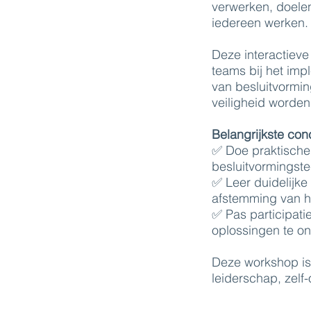
verwerken, doelen
iedereen werken.
Deze interactieve
teams bij het im
van besluitvormi
veiligheid worde
Belangrijkste con
✅ Doe praktische
besluitvormingst
✅ Leer duidelijke
afstemming van h
✅ Pas participati
oplossingen te on
Deze workshop is 
leiderschap, zelf