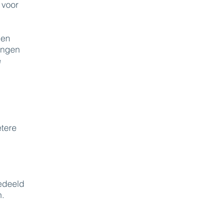
 voor
 en
ingen
e
etere
gedeeld
n.