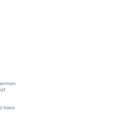
 stemmen
ijd
p basis