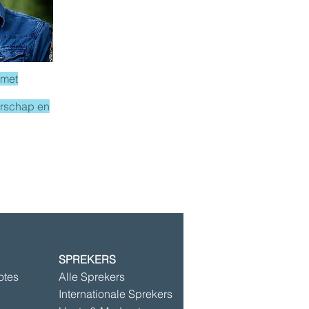
 met
erschap en
SPREKERS
©2025 door Speakersbase
otes
Alle Sprekers
Internationale Sprekers