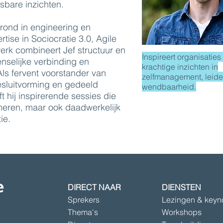
sbare inzichten.
rond in engineering en
rtise in Sociocratie 3.0, Agile
erk combineert Jef structuur en
Inspireert organisaties
nselijke verbinding en
krachtige inzichten in
ls fervent voorstander van
zelfmanagement, leid
esluitvorming en gedeeld
wendbaarheid.
t hij inspirerende sessies die
rmeren, maar ook daadwerkelijk
ie.
DIRECT NAAR
DIENSTEN
Sprekers
Lezingen & keyn
Thema's
Workshops