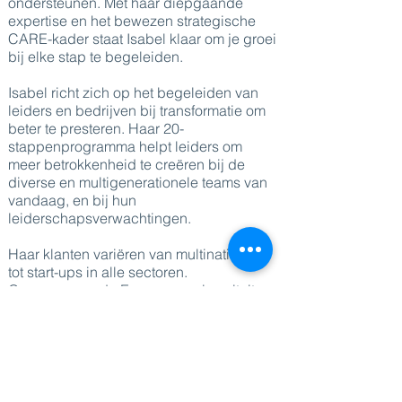
ondersteunen. Met haar diepgaande
expertise en het bewezen strategische
CARE-kader staat Isabel klaar om je groei
bij elke stap te begeleiden.
Isabel richt zich op het begeleiden van
leiders en bedrijven bij transformatie om
beter te presteren. Haar 20-
stappenprogramma helpt leiders om
meer betrokkenheid te creëren bij de
diverse en multigenerationele teams van
vandaag, en bij hun
leiderschapsverwachtingen.
Haar klanten variëren van multinationals
tot start-ups in alle sectoren.
Gerenommeerde Europese universiteiten
verwelkomen Verstraete regelmatig als
gastdocent, waar ze haar
transformerende inzichten deelt,
geworteld in de CARE-principes, die een
blijvende impact hebben op de geesten
van de leiders van morgen.