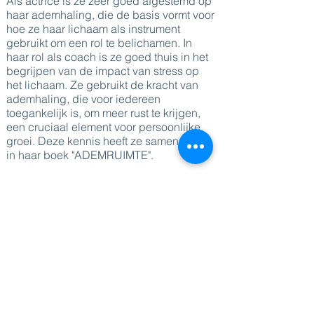
Als actrice is ze zeer goed afgestemd op
haar ademhaling, die de basis vormt voor
hoe ze haar lichaam als instrument
gebruikt om een rol te belichamen. In
haar rol als coach is ze goed thuis in het
begrijpen van de impact van stress op
het lichaam. Ze gebruikt de kracht van
ademhaling, die voor iedereen
toegankelijk is, om meer rust te krijgen,
een cruciaal element voor persoonlijke
groei. Deze kennis heeft ze samengevat
in haar boek "ADEMRUIMTE".
Door bewustzijn te ontwikkelen van
emoties en hun fysiologische effecten,
door onze gedachten te observeren en er
controle over te krijgen, en door
ademhalingsoefeningen te gebruiken om
spanning uit het lichaam te laten
verdwijnen, kunnen mensen letterlijk en
figuurlijk ruimte creëren. Deze ruimte
zorgt voor een betere stressbeheersing
en vergroot het plezier in verschillende