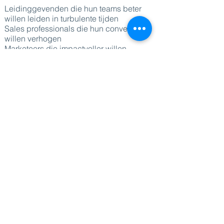
Leidinggevenden die hun teams beter
willen leiden in turbulente tijden
Sales professionals die hun conversie
willen verhogen
Marketeers die impactvoller willen
communiceren
Zorg- en onderwijsprofessionals die meer
willen verbinden
Ondernemers die meer resultaat willen
met minder moeite
Waarom kiezen voor Dominik Messiaen?
Blijvende impact: je ervaart persoonlijk
de kracht van beïnvloeding zodat de
technieken voor altijd bij blijven
Interactief en verbindend: je doet mee,
lacht en leert door zelf te ervaren
Maatwerk: jouw organisatie en missie
staan centraal; elke keynote wordt
afgestemd via een intake