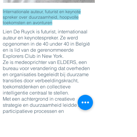
Internationale auteur, futurist en keynote
spreker over duurzaamheid, hoopvolle
toekomsten en avonturen
Lien De Ruyck is futurist, internationaal
auteur en keynotespreker. Ze werd
opgenomen in de 40 under 40 in België
en is lid van de gerenommeerde
Explorers Club in New York.
Ze is medeoprichter van ELDERS, een
bureau voor verandering dat overheden
en organisaties begeleidt bij duurzame
transities door verbeeldingskracht,
toekomstdenken en collectieve
intelligentie centraal te stellen.
Met een achtergrond in creatieve
strategie en duurzaamheid leidde Lien
participatieve processen en
gedragsveranderingsprojecten op
stedelijk, regionaal en nationaal niveau.
Naast haar werk bij ELDERS is ze
toekomstprofessor en onderzoeker aan