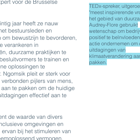
xpert voor de Brusselse
TEDx-spreker, uitgeroe
"meest inspirerende v
het gebied van duurza
ntig jaar heeft ze nauw
Audrey-Flore gebruikt
et bestuursleden en
wetenschap om bedrij
 om bewustzijn te bevorderen,
positief te beïnvloede
actie ondernemen om 
e verankeren in
uitdagingen van
eën, duurzame praktijken te
klimaatverandering aa
esluitvormers te trainen en
pakken.
ene oplossingen te
 Ngomsik pleit er sterk voor
 verbonden pijlers van mens,
t aan te pakken om de huidige
tdagingen effectief aan te
ent de waarde van divers
inclusieve omgevingen en
 ervan bij het stimuleren van
leemoplossend vermogen,