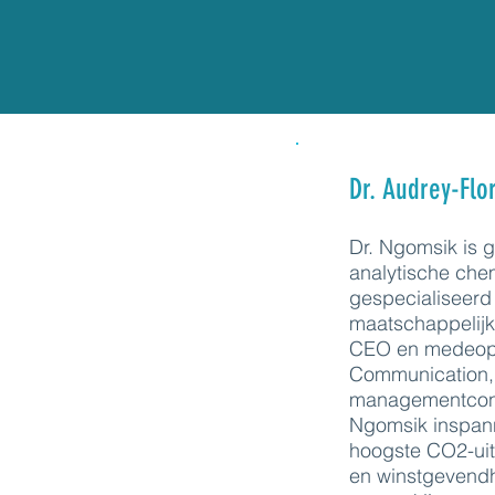
Dr. Audrey-Flo
Dr. Ngomsik is 
analytische chem
gespecialiseerd
maatschappelij
CEO en medeopri
Communication,
managementconsu
Ngomsik inspan
hoogste CO2-uit
en winstgevendh