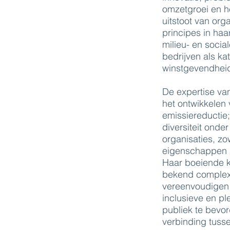
omzetgroei en h
uitstoot van org
principes in ha
milieu- en soci
bedrijven als ka
winstgevendhei
De expertise van
het ontwikkelen 
emissiereductie;
diversiteit onde
organisaties, z
eigenschappen a
Haar boeiende 
bekend complex
vereenvoudigen 
inclusieve en pl
publiek te bevor
verbinding tusse