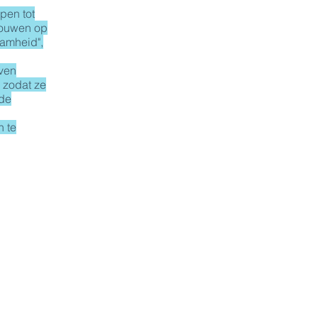
pen tot
rouwen op
amheid",
ven
n zodat ze
de
n te