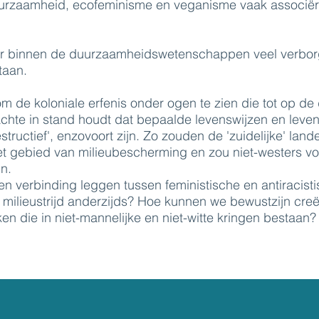
urzaamheid, ecofeminisme en veganisme vaak associë
 er binnen de duurzaamheidswetenschappen veel verbo
taan.
 om de koloniale erfenis onder ogen te zien die tot op d
te in stand houdt dat bepaalde levenswijzen en levens
estructief', enzovoort zijn. Zo zouden de 'zuidelijke' land
et gebied van milieubescherming en zou niet-westers v
n.
 verbinding leggen tussen feministische en antiracist
en milieustrijd anderzijds? Hoe kunnen we bewustzijn cre
en die in niet-mannelijke en niet-witte kringen bestaan?