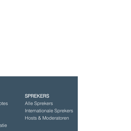
SPREKERS
©2025 door Speakersbase
otes
Alle Sprekers
Internationale Sprekers
Hosts & Moderatoren
atie