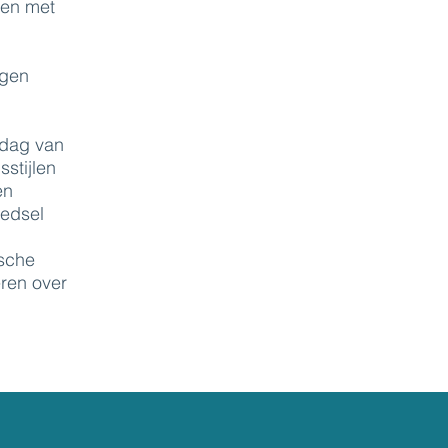
ren met
rgen
e dag van
stijlen
en
oedsel
ische
ëren over