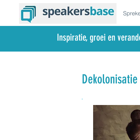
Spreke
Inspiratie, groei en veran
Dekolonisati