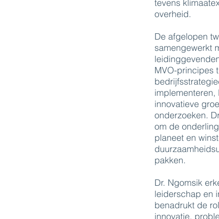
tevens klimaate
overheid.
De afgelopen twi
samengewerkt m
leidinggevenden
MVO-principes t
bedrijfsstrategi
implementeren, b
innovatieve gro
onderzoeken. Dr.
om de onderling
planeet en wins
duurzaamheidsui
pakken.
Dr. Ngomsik erk
leiderschap en 
benadrukt de rol
innovatie, prob