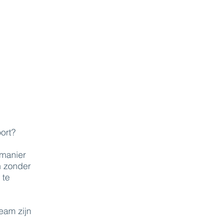
ort?
 manier
n zonder
 te
eam zijn