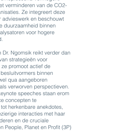
et verminderen van de CO2-
anisaties. Ze integreert deze
ar advieswerk en beschouwt
ale duurzaamheid binnen
talysatoren voor hogere
d.
 Dr. Ngomsik reikt verder dan
van strategieën voor
 ze promoot actief de
r besluitvormers binnen
owel qua aangeboren
ls verworven perspectieven.
keynote speeches staan erom
e concepten te
tot herkenbare anekdotes,
ezierige interacties met haar
deren en de cruciale
n People, Planet en Profit (3P)