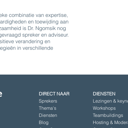
eke combinatie van expertise,
ardigheden en toewijding aan
rzaamheid is Dr. Ngomsik nog
gevraagd spreker en adviseur.
sitieve verandering en
tegieën in verschillende
DIRECT NAAR
DIENSTEN
Sprekers
Lezingen & keyn
Thema's
Workshops
Diensten
Teambuildings
Blog
Hosting & Moder