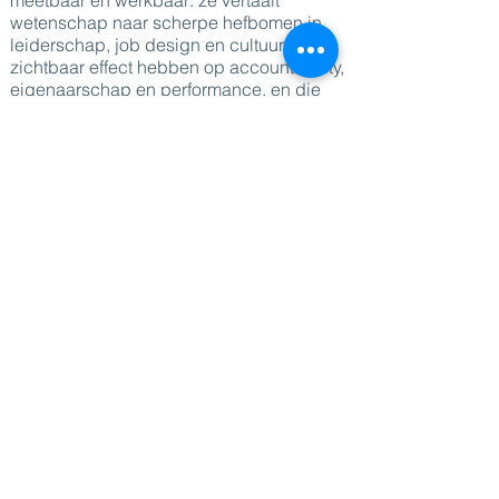
meetbaar en werkbaar: ze vertaalt
wetenschap naar scherpe hefbomen in
leiderschap, job design en cultuur die
zichtbaar effect hebben op accountability,
eigenaarschap en performance, en die
organisaties helpen om verzuim, burn-out
en verloop terug te dringen.
Met haar krachtige presence, scherpte en
authenticiteit houdt Hermina haar publiek
moeiteloos vast. Ze brengt geen theorie
om de theorie, maar legt feilloos bloot
waar motivatie weglekt (controle, druk,
onduidelijkheid, frictie) en welke
hefbomen je kan gebruiken om mensen
duurzaam in beweging te brengen. Haar
sessies zijn interactief, met prikkelende
vragen en herkenbare cases, en leveren
concrete tools en acties op die leiders en
HR-teams dezelfde week al kunnen
inzetten.
Naast motivatie spreekt Hermina ook over