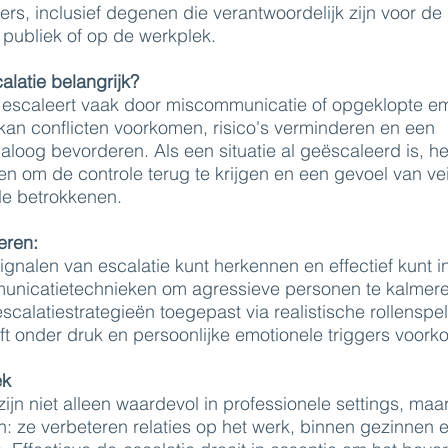
ers, inclusief degenen die verantwoordelijk zijn voor de
t publiek of op de werkplek.
latie belangrijk?
 escaleert vaak door miscommunicatie of opgeklopte em
kan conflicten voorkomen, risico's verminderen en een
ialoog bevorderen. Als een situatie al geëscaleerd is, h
en om de controle terug te krijgen en een gevoel van vei
lle betrokkenen.
eren:
gnalen van escalatie kunt herkennen en effectief kunt i
nicatietechnieken om agressieve personen te kalmer
scalatiestrategieën toegepast via realistische rollenspe
jft onder druk en persoonlijke emotionele triggers voork
ek
ijn niet alleen waardevol in professionele settings, maar
en: ze verbeteren relaties op het werk, binnen gezinnen e