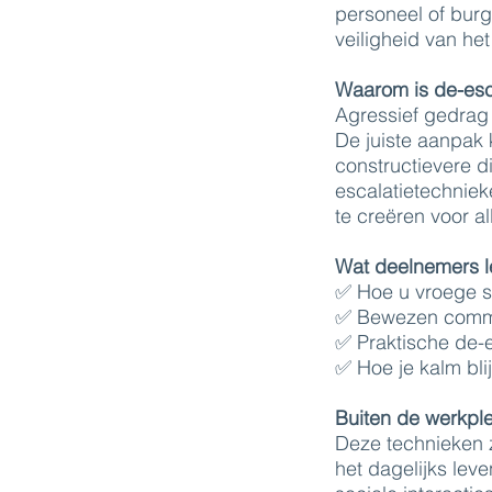
personeel of burg
veiligheid van he
Waarom is de-esca
Agressief gedrag
De juiste aanpak 
constructievere d
escalatietechniek
te creëren voor a
Wat deelnemers l
✅ Hoe u vroege si
✅ Bewezen commu
✅ Praktische de-e
✅ Hoe je kalm bli
Buiten de werkpl
Deze technieken z
het dagelijks lev