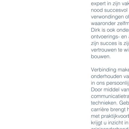
expert in zijn v
nood succesvol 
verwondingen of 
waaronder zelf
Dirk is ook ond
ontvoerings- en 
zijn succes is z
vertrouwen te w
bouwen.
Verbinding mak
onderhouden van 
in ons persoonli
Door middel va
communicatietrai
technieken. Geb
carrière brengt 
met praktijkvoor
krijgt u inzicht 