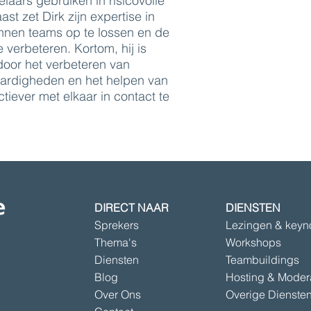
laars gebruiken in risicovolle
ast zet Dirk zijn expertise in
innen teams op te lossen en de
verbeteren. Kortom, hij is
oor het verbeteren van
ardigheden en het helpen van
iever met elkaar in contact te
DIRECT NAAR
DIENSTEN
Sprekers
Lezingen & keyn
Thema's
Workshops
Diensten
Teambuildings
Blog
Hosting & Moder
Over Ons
Overige Dienste