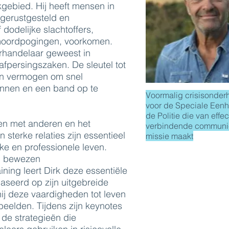
akgebied. Hij heeft mensen in
gerustgesteld en
dodelijke slachtoffers,
moordpogingen, voorkomen.
erhandelaar geweest in
afpersingszaken. De sleutel tot
ijn vermogen om snel
innen en een band op te
Voormalig crisisonder
voor de Speciale Een
de Politie die van effec
en met anderen en het
verbindende communic
sterke relaties zijn essentieel
missie maakt
jke en professionele leven.
n bewezen
ning leert Dirk deze essentiële
aseerd op zijn uitgebreide
hij deze vaardigheden tot leven
beelden. Tijdens zijn keynotes
in de strategieën die