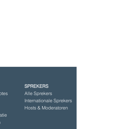
SPREKERS
©2025 door Speakersbase
otes
Alle Sprekers
Internationale Sprekers
Hosts & Moderatoren
atie
n