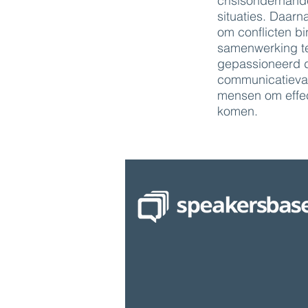
crisisonderhande
situaties. Daarna
om conflicten b
samenwerking te 
gepassioneerd d
communicatieva
mensen om effect
komen.