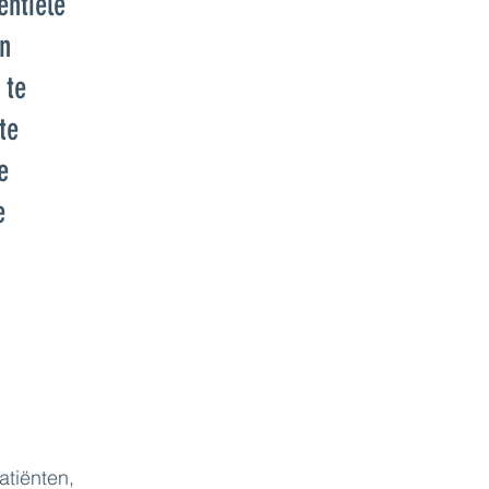
entiële
n
 te
te
e
e
atiënten,