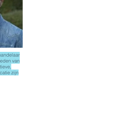
handelaar
heden van
tieve,
atie zijn