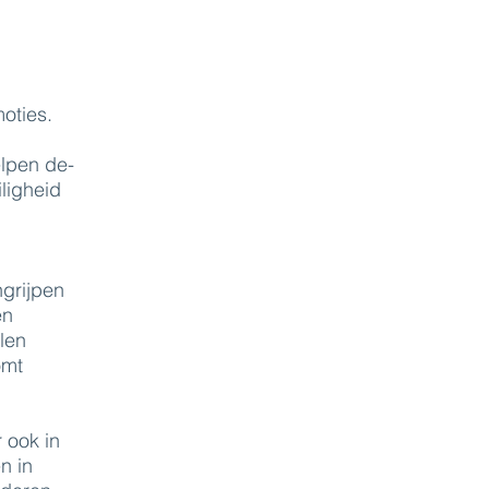
oties.
elpen de-
ligheid
ngrijpen
en
llen
omt
 ook in
n in