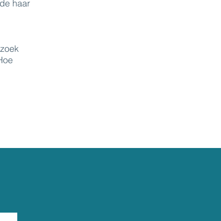
dde haar
rzoek
 Hoe