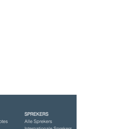
SPREKERS
©2025 door Speakersbase
otes
Alle Sprekers
Internationale Sprekers