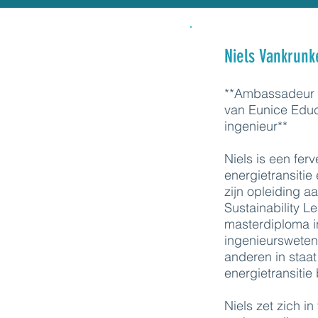
Niels Vankrunk
**Ambassadeur vo
van Eunice Edu
ingenieur**
Niels is een fer
energietransitie
zijn opleiding a
Sustainability L
masterdiploma i
ingenieursweten
anderen in staat
energietransitie 
Niels zet zich i