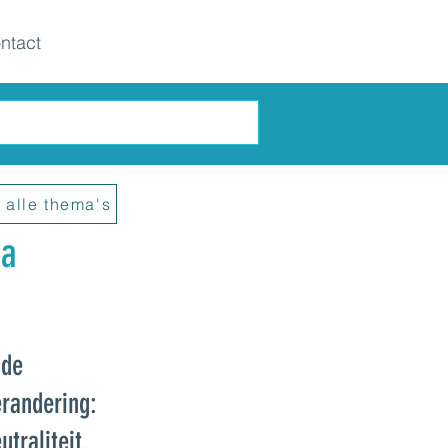
ntact
 alle thema's
na
 de
randering:
traliteit.