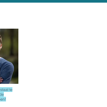
staat te
 de
pen!