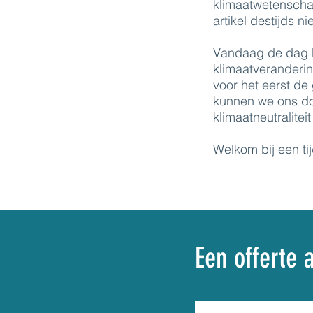
klimaatwetenscha
artikel destijds n
Vandaag de dag b
klimaatveranderin
voor het eerst de
kunnen we ons doe
klimaatneutralitei
Welkom bij een ti
Een offerte 