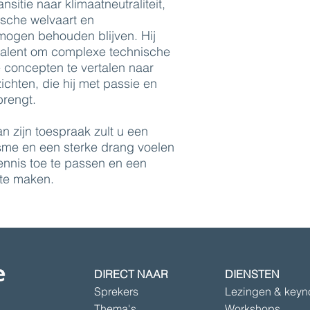
nsitie naar klimaatneutraliteit,
sche welvaart en
mogen behouden blijven. Hij
 talent om complexe technische
concepten te vertalen naar
zichten, die hij met passie en
brengt.
n zijn toespraak zult u een
sme en een sterke drang voelen
nnis toe te passen en een
 te maken.
DIRECT NAAR
DIENSTEN
Sprekers
Lezingen & keyn
Thema's
Workshops