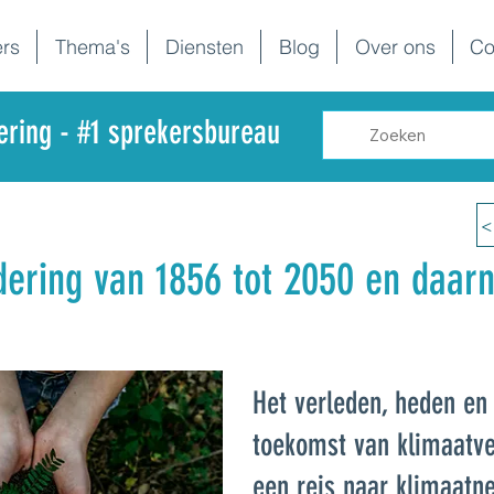
rs
Thema's
Diensten
Blog
Over ons
Co
dering - #1 sprekersbureau
<
ering van 1856 tot 2050 en daar
Het verleden, heden en
toekomst van klimaatve
een reis naar klimaatneu