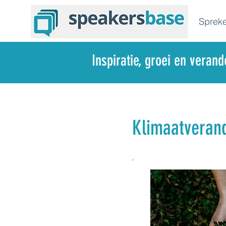
Spreke
Inspiratie, groei en veran
Klimaatverand