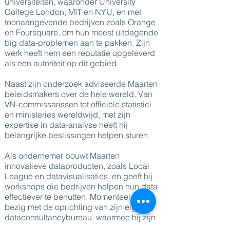
universiteiten, waaronder University
College London, MIT en NYU, en met
toonaangevende bedrijven zoals Orange
en Foursquare, om hun meest uitdagende
big data-problemen aan te pakken. Zijn
werk heeft hem een reputatie opgeleverd
als een autoriteit op dit gebied.
Naast zijn onderzoek adviseerde Maarten
beleidsmakers over de hele wereld. Van
VN-commissarissen tot officiële statistici
en ministeries wereldwijd, met zijn
expertise in data-analyse heeft hij
belangrijke beslissingen helpen sturen.
Als ondernemer bouwt Maarten
innovatieve dataproducten, zoals Local
League en datavisualisaties, en geeft hij
workshops die bedrijven helpen hun data
effectiever te benutten. Momenteel is hij
bezig met de oprichting van zijn eigen
dataconsultancybureau, waarmee hij zijn
invloed in de branche verder uitbreidt.