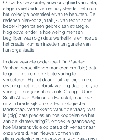
Ondanks de alomtegenwoordigheid van data,
slagen veel bedrijven er nog steeds niet in om
het volledige potentieel ervan te benutten. De
redenen hiervoor zijn talrijk, van technische
beperkingen tot een gebrek aan strategie.
Nog opvallender is hoe weinig mensen
begrijpen wat (big) data werkelijk is en hoe ze
het creatief kunnen inzetten ten gunste van
hun organisatie.
In deze keynote onderzoekt Dr. Maarten
Vanhoof verschillende manieren om (big) data
te gebruiken om de klantervaring te
verbeteren. Hij put daarbij uit zijn eigen rijke
ervaring met het gebruik van big data-analyse
voor grote organisaties zoals Orange, Uber,
South African Airlines en Eurostat, maar ook
uit zijn brede kijk op ons technologische
landschap. Vertrekkend vanuit de vraag "wat
is (big) data precies en hoe koppelen we het
aan de klantervaring?", ontdek je gaandeweg
hoe Maartens visie op data zich vertaalt naar
onze wereld. Van nieuwe vormen van
dienstverlening en de opkomst van datakunst