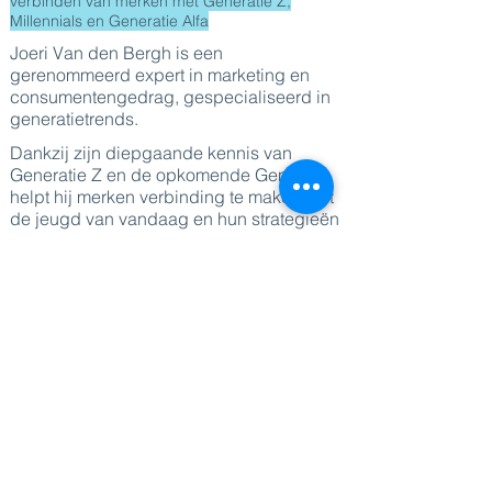
verbinden van merken met Generatie Z,
Millennials en Generatie Alfa
Joeri Van den Bergh is een
gerenommeerd expert in marketing en
consumentengedrag, gespecialiseerd in
generatietrends.
Dankzij zijn diepgaande kennis van
Generatie Z en de opkomende Gen Alfa
helpt hij merken verbinding te maken met
de jeugd van vandaag en hun strategieën
toekomstbestendig te maken.
Als auteur van "How Cool Brands Stay
Hot" en een veelgevraagd spreker deelt
Joeri baanbrekend onderzoek en
bruikbare inzichten over
jongerenmarketing, generatiedynamiek
op de werkvloer en duurzaamheid.
Of hij nu topmerken adviseert of
doelgroepen inspireert, Joeri helpt
bedrijven te floreren in een snel
veranderende wereld.