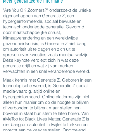
Meer gedetailleerde informatie
"Are You OK Zoomers?" onderzoekt de unieke
eigenschappen van Generatie Z, een
hypergeïnformeerde, sociaal bewuste en
technisch onderlegde generatie. Gevormd
door maatschappelijke onrust,
klimaatverandering en een wereldwijde
gezondheidscrisis, is Generatie Z niet bang
om autoriteit uit te dagen en zich uit te
spreken over kwesties zoals mentaal welzijn.
Deze keynote verdiept zich in wat deze
generatie drijft en wat zij van merken
verwachten in een snel veranderende wereld.
Maak kennis met Generatie Z. Geboren in een
technologische wereld, is Generatie Z social
media-vaardig, altijd online en
hypergeïnformeerd. Online platforms zijn niet
alleen hun manier om op de hoogte te blijven
of verbonden te blijven, maar stellen hen
bovenal in staat hun stem te laten horen. Van
#MeToo tot Black Lives Matter, Generatie Z is
niet bang om autoriteit in twijfel te trekken en
onrecht aan de kaak te stellen. Opgroeiend