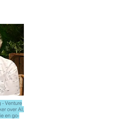
 - Venture
er over AI,
e en go-