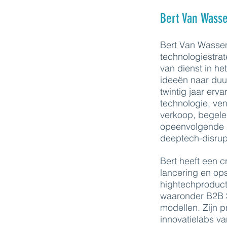
Bert Van Wass
Bert Van Wassen
technologiestra
van dienst in he
ideeën naar duu
twintig jaar erva
technologie, ven
verkoop, begelei
opeenvolgende g
deeptech-disrup
Bert heeft een c
lancering en op
hightechproduct
waaronder B2B S
modellen. Zijn p
innovatielabs va