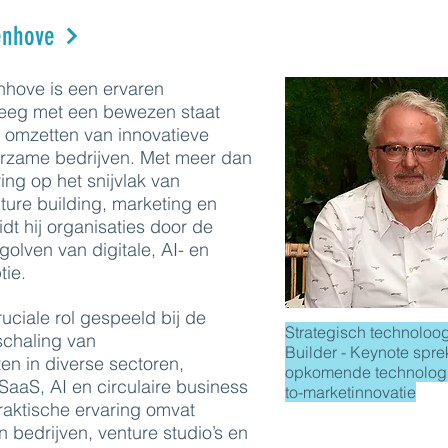
enhove
hove is een ervaren
teeg met een bewezen staat
t omzetten van innovatieve
rzame bedrijven. Met meer dan
ring op het snijvlak van
ture building, marketing en
dt hij organisaties door de
olven van digitale, AI- en
tie.
ruciale rol gespeeld bij de
Strategisch technoloog
schaling van
Builder - Keynote sprek
en in diverse sectoren,
opkomende technologi
aaS, AI en circulaire business
to-marketinnovatie
raktische ervaring omvat
n bedrijven, venture studio’s en