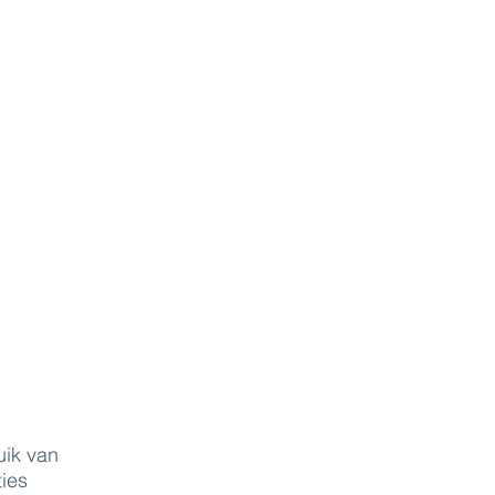
n
uik van
ies