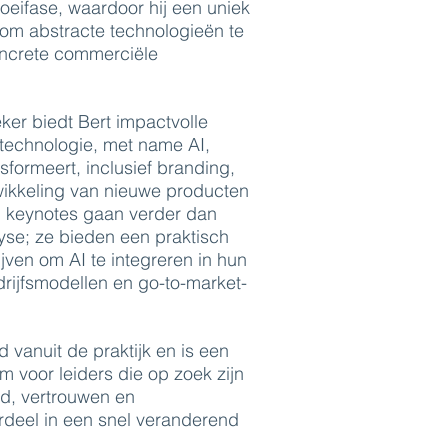
roeifase, waardoor hij een uniek
om abstracte technologieën te
oncrete commerciële
ker biedt Bert impactvolle
 technologie, met name AI,
nsformeert, inclusief branding,
wikkeling van nieuwe producten
jn keynotes gaan verder dan
yse; ze bieden een praktisch
jven om AI te integreren in hun
edrijfsmodellen en go-to-market-
ijd vanuit de praktijk en is een
 voor leiders die op zoek zijn
id, vertrouwen en
rdeel in een snel veranderend