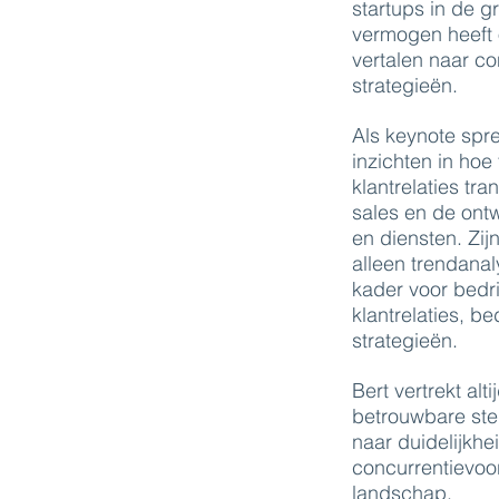
startups in de g
vermogen heeft 
vertalen naar c
strategieën.
Als keynote spre
inzichten in hoe
klantrelaties tra
sales en de ont
en diensten. Zi
alleen trendanal
kader voor bedri
klantrelaties, b
strategieën.
Bert vertrekt alt
betrouwbare stem
naar duidelijkhe
concurrentievoo
landschap.