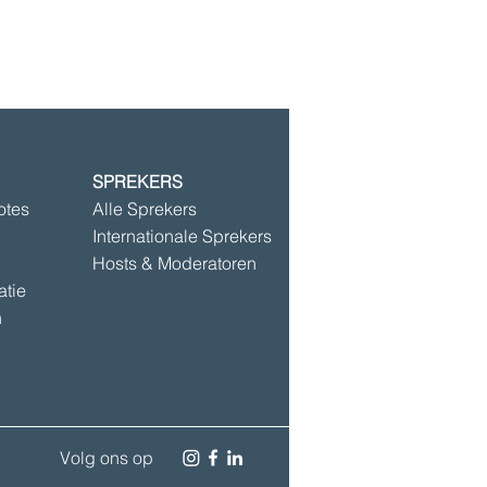
SPREKERS
©2025 door Speakersbase
otes
Alle Sprekers
Internationale Sprekers
Hosts & Moderatoren
atie
n
Volg ons op