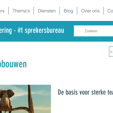
rs
Thema's
Diensten
Blog
Over ons
Co
dering - #1 sprekersbureau
<
pbouwen
De basis voor sterke t