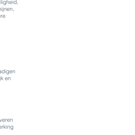
ligheid,
ijnen,
ere
hadigen
jk en
iveren
erking