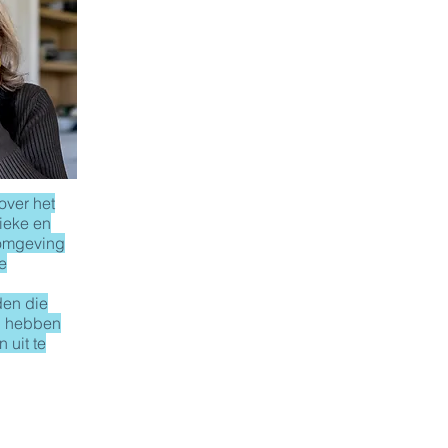
over het
ieke en
omgeving
e
den die
g hebben
 uit te