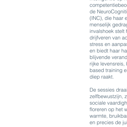
competentiebeoo
de NeuroCognit
(INC), die haar
menselijk gedra
invalshoek stelt
drijfveren van ac
stress en aanpa
en biedt haar ha
blijvende veran
rijke levensreis
based training 
diep raakt.
De sessies draa
zelfbewustzijn,
sociale vaardig
floreren op het 
warmte, bruikbar
en precies de ju