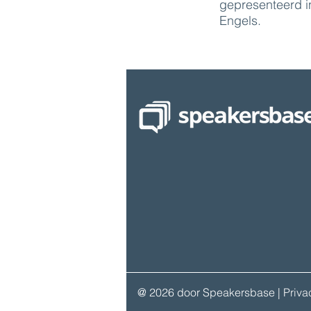
gepresenteerd i
Engels.
@ 2026 door Speakersbase
| Priv