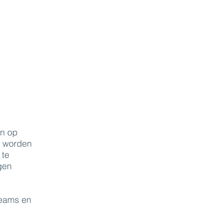
en op
, worden
 te
gen
teams en