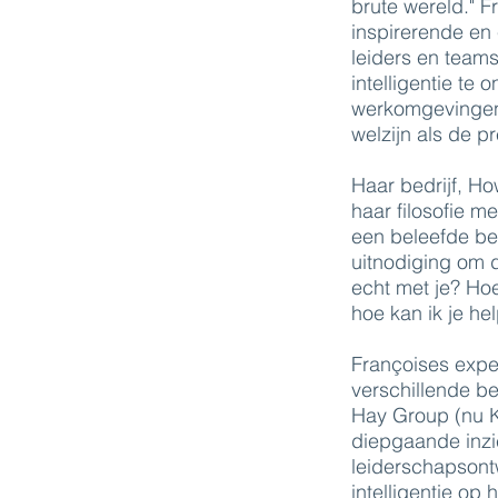
brute wereld." 
inspirerende en 
leiders en team
intelligentie te 
werkomgevingen 
welzijn als de p
Haar bedrijf, H
haar filosofie me
een beleefde beg
uitnodiging om d
echt met je? Ho
hoe kan ik je he
Françoises expe
verschillende bel
Hay Group (nu K
diepgaande inzi
leiderschapsont
intelligentie op 