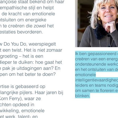
Françoise staat bekend om haar
empathische stijl en helpt
s de kracht van emotionele
ontsluiten om energieke
te creëren die zowel het
restaties bevorderen.
ow Do You Do, weerspiegelt
t een twist. Het is niet zomaar
Ik ben gepassioneerd 
roeting – het is een
creëren van een energ
ieper te duiken: hoe gaat het
ondersteunende werk
e pak je uitdagingen aan? En
en het ontsluiten van d
lpen om het beter te doen?
emotionele
intelligentievaardighe
leiders en teams nodi
rtise is gebaseerd op
om samen te floreren en
angrijke pijlers. Haar jaren bij
blinken.
orn Ferry), waar ze
chten opdeed in
wikkeling, emotionele
het werk, talent- en