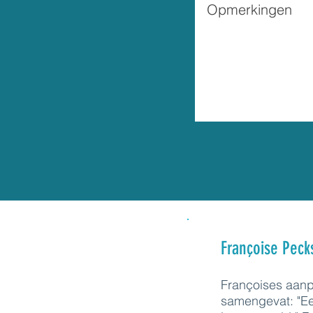
Françoise Peck
Françoises aanp
samengevat: "Ee