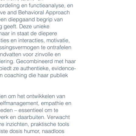
rdeling en functieanalyse, en
ive and Behavioral Approach
 een diepgaand begrip van
g geeft. Deze unieke
 haar in staat de diepere
ties en interacties, motivatie,
ssingsvermogen te ontrafelen
ndvatten voor zinvolle en
dering. Gecombineerd met haar
, biedt ze authentieke, evidence-
en coaching die haar publiek
ien om het ontwikkelen van
 zelfmanagement, empathie en
heden – essentieel om te
werk en daarbuiten. Verwacht
e inzichten, praktische tools
iste dosis humor, naadloos