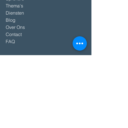
Thema's
Diensten
Blog
Over Ons
Contact
FAQ
DIENSTEN
Lezingen & keynotes
Workshops
Teambuildings
Hosting & Moderatie
Overige Diensten
SPREKERS
Alle Sprekers
Internationale Sprekers