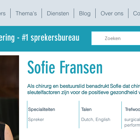
rs
Thema's
Diensten
Blog
Over ons
Co
dering - #1 sprekersbureau
Sofie Fransen
Als chirurg en bestuurslid benadrukt Sofie dat ch
sleutelfactoren zijn voor de positieve gezondheid 
Specialiteiten
Talen
Trefwo
Spreker
Dutch, English
surgical
perfor