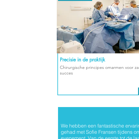
Precisie in de praktijk
Chirurgische principes omarmen voor zak
succes
We hebben een fantastische ervari
gehad met Sofie Fransen tijdens o
evenement. Van de eerste tot de la