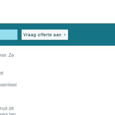
s
Vraag offerte aan
mer. Ze
et
sentieel
nuit dit
kers ten