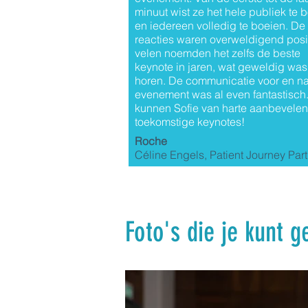
minuut wist ze het hele publiek te 
en iedereen volledig te boeien. De
reacties waren overweldigend posit
velen noemden het zelfs de beste
keynote in jaren, wat geweldig was
horen. De communicatie voor en na
evenement was al even fantastisch
kunnen Sofie van harte aanbevelen
toekomstige keynotes!
Roche
Céline Engels, Patient Journey Par
Foto's die je kunt 