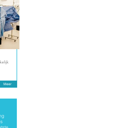
elijk
Meer
ng
ns
atste