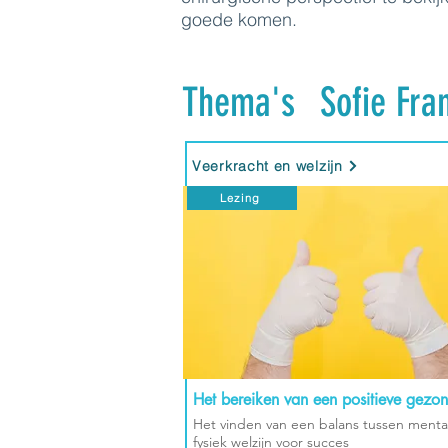
goede komen.
Thema's
Sofie Fra
Veerkracht en welzijn
Lezing
Het bereiken van een positieve gezo
Het vinden van een balans tussen menta
fysiek welzijn voor succes