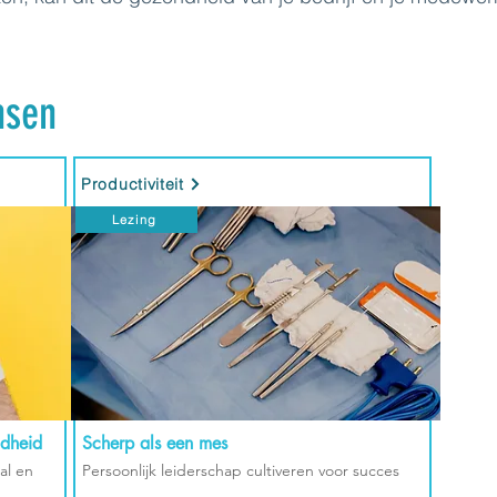
nsen
Productiviteit
Lezing
ndheid
Scherp als een mes
al en
Persoonlijk leiderschap cultiveren voor succes