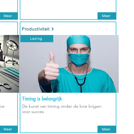
Meer
Meer
Productiviteit
Lezing
Timing is belangrijk
rpe
De kunst van timing onder de knie krijgen
voor succes
Meer
Meer