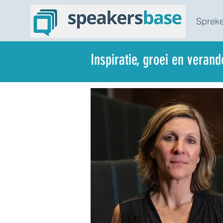
Spreke
Inspiratie, groei en veran