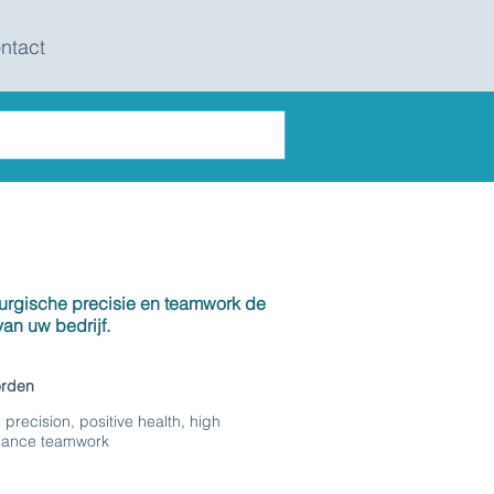
ntact
irurgische precisie en teamwork de
van uw bedrijf.
orden
 precision, positive health, high
mance teamwork