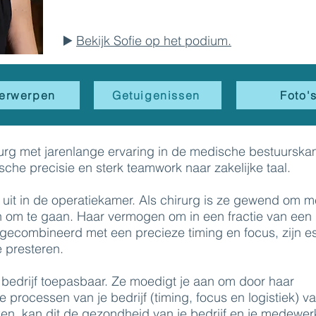
▶️
Bekijk Sofie op het podium.
erwerpen
Getuigenissen
Foto'
rurg met jarenlange ervaring in de medische bestuurska
ische precisie en sterk teamwork naar zakelijke taal.
 uit in de operatiekamer. Als chirurg is ze gewend om m
 om te gaan. Haar vermogen om in een fractie van een
gecombineerd met een precieze timing en focus, zijn es
e presteren.
 bedrijf toepasbaar. Ze moedigt je aan om door haar
e processen van je bedrijf (timing, focus en logistiek) va
ken, kan dit de gezondheid van je bedrijf en je medewer