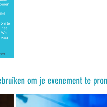
boeien
ief –
 om te
 het
. We
 voor
tner
gebruiken om je evenement te pro